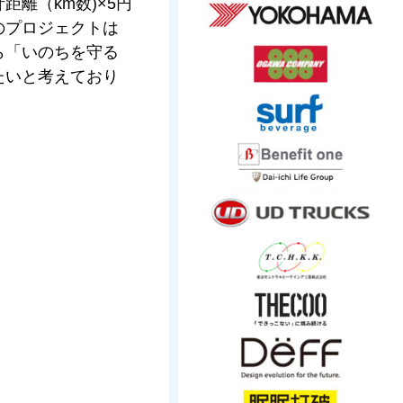
離（km数)×5円
のプロジェクトは
ら「いのちを守る
たいと考えており