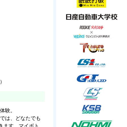
m）
体験。
では、どなたでも
できます。マイボト