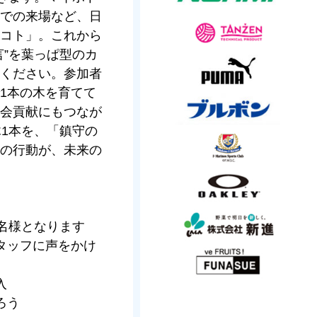
での来場など、日
コト」。これから
言”を葉っぱ型のカ
ください。参加者
1本の木を育てて
会貢献にもつなが
木1本を、「鎮守の
の行動が、未来の
0名様となります
タッフに声をかけ
入
ろう